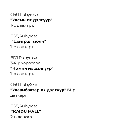
СБД Rubyrose
"Улсын их дэлгүүр"
1-р давхарт.
БЗД Rubyrose
"Централ молл"
1-р давхарт.
БГД Rubyrose
3,4-р хороолол
"
Номин иx дэлгүүр"
1-р давхарт.
СБД RubySkin
"Улаанбаатар их дэлгүүр"
Б1-р
давхарт.
БЗД Rubyrose
"KAIDU MALL"
2-р давхарт.
БЗД Rubyrose
"Чингис
E-
Mart"