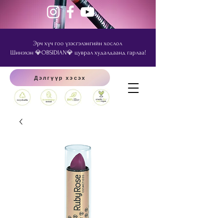
Эрч хүч гоо үзэсгэлэнгийн хослол
Шинэхэн 💎OBSIDIAN💎 цуврал худалдаанд гарлаа!
Дэлгүүр хэсэх