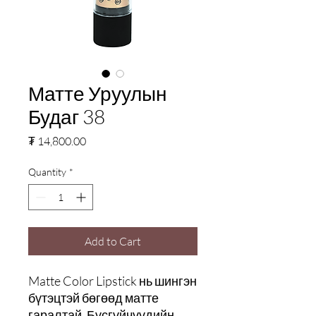
Матте Уруулын
Будаг 38
Price
₮ 14,800.00
Quantity
*
Add to Cart
Matte Color Lipstick нь шингэн
бүтэцтэй бөгөөд матте
гаралтай. Бүсгүйчүүдийн