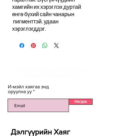
хамгийн их хэрэглэх дуртай
өнгө бүхий сайн чанарын
пигменттэй, удаан
хэрэглэгддэг.
И-мэйлийн жагсаалтанд
НЭГДЭЖ ХӨНГӨЛӨЛТ, УРАМШУУЛАЛЫГ
ХАМГИЙН ТҮРҮҮНД АВААРАЙ.
И-мэйл хаягаа энд
оруулна уу
Нэгдэх
Дэлгүүрийн Хаяг