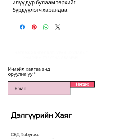
илүү дур булаам төрхийг
бүрдүүлэгч харандаа.
И-мэйлийн жагсаалтанд
НЭГДЭЖ ХӨНГӨЛӨЛТ, УРАМШУУЛАЛЫГ
ХАМГИЙН ТҮРҮҮНД АВААРАЙ.
И-мэйл хаягаа энд
оруулна уу
Нэгдэх
Дэлгүүрийн Хаяг
СБД Rubyrose