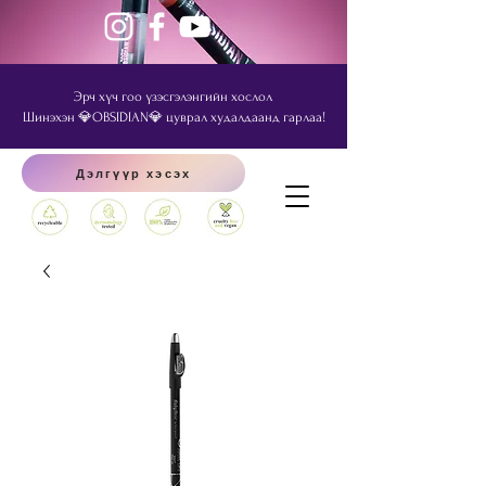
Эрч хүч гоо үзэсгэлэнгийн хослол
Шинэхэн 💎OBSIDIAN💎 цуврал худалдаанд гарлаа!
Дэлгүүр хэсэх