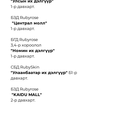
"Улсын их дэлгүүр"
1-р давхарт.
БЗД Rubyrose
"Централ молл"
1-р давхарт.
БГД Rubyrose
3,4-р хороолол
"
Номин иx дэлгүүр"
1-р давхарт.
СБД RubySkin
"Улаанбаатар их дэлгүүр"
Б1-р
давхарт.
БЗД Rubyrose
"KAIDU MALL"
2-р давхарт.
БЗД Rubyrose
"Чингис
E-
Mart"
6-р давхарт.
БЗД Rubyrose