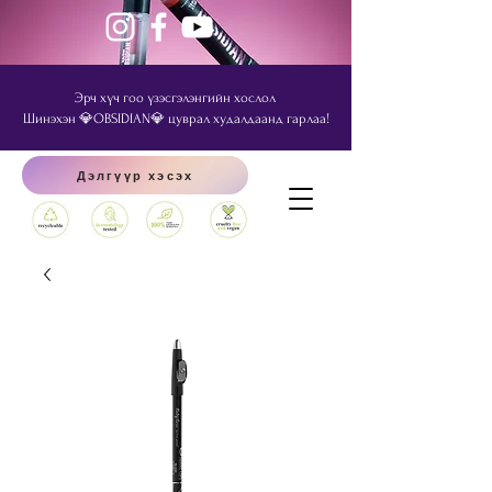
Эрч хүч гоо үзэсгэлэнгийн хослол
Шинэхэн 💎OBSIDIAN💎 цуврал худалдаанд гарлаа!
Дэлгүүр хэсэх