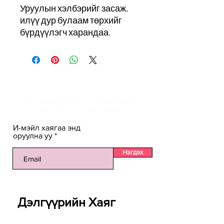
Уруулын хэлбэрийг засаж,
илүү дур булаам төрхийг
бүрдүүлэгч харандаа.
И-мэйлийн жагсаалтанд
НЭГДЭЖ ХӨНГӨЛӨЛТ, УРАМШУУЛАЛЫГ
ХАМГИЙН ТҮРҮҮНД АВААРАЙ.
И-мэйл хаягаа энд
оруулна уу
Нэгдэх
Дэлгүүрийн Хаяг