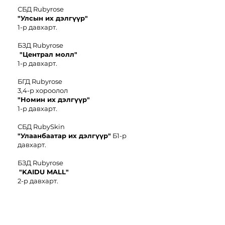
СБД Rubyrose
"Улсын их дэлгүүр"
1-р давхарт.
БЗД Rubyrose
"Централ молл"
1-р давхарт.
БГД Rubyrose
3,4-р хороолол
"
Номин иx дэлгүүр"
1-р давхарт.
СБД RubySkin
"Улаанбаатар их дэлгүүр"
Б1-р
давхарт.
БЗД Rubyrose
"KAIDU MALL"
2-р давхарт.
БЗД Rubyrose
"Чингис
E-
Mart"
6-р давхарт.