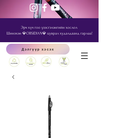
Эрч хүч гоо үзэсгэлэнгийн хослол
Шинэхэн 💎OBSIDIAN💎 цуврал худалдаанд гарлаа!
Дэлгүүр хэсэх