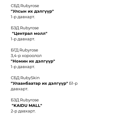
СБД Rubyrose
"Улсын их дэлгүүр"
1-р давхарт.
БЗД Rubyrose
"Централ молл"
1-р давхарт.
БГД Rubyrose
3,4-р хороолол
"
Номин иx дэлгүүр"
1-р давхарт.
СБД RubySkin
"Улаанбаатар их дэлгүүр"
Б1-р
давхарт.
БЗД Rubyrose
"KAIDU MALL"
2-р давхарт.
БЗД Rubyrose
"Чингис
E-
Mart"
6-р давхарт.