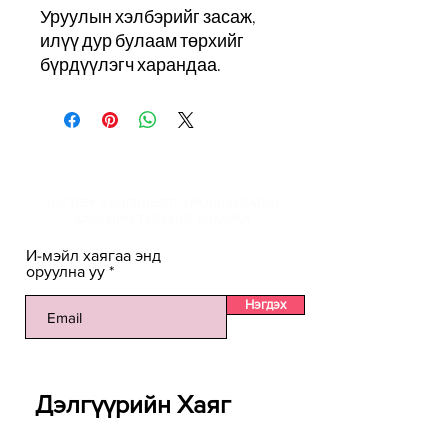
Уруулын хэлбэрийг засаж,
илүү дур булаам төрхийг
бүрдүүлэгч харандаа.
И-мэйлийн жагсаалтанд
НЭГДЭЖ ХӨНГӨЛӨЛТ, УРАМШУУЛАЛЫГ
ХАМГИЙН ТҮРҮҮНД АВААРАЙ.
И-мэйл хаягаа энд
оруулна уу
Нэгдэх
Дэлгүүрийн Хаяг