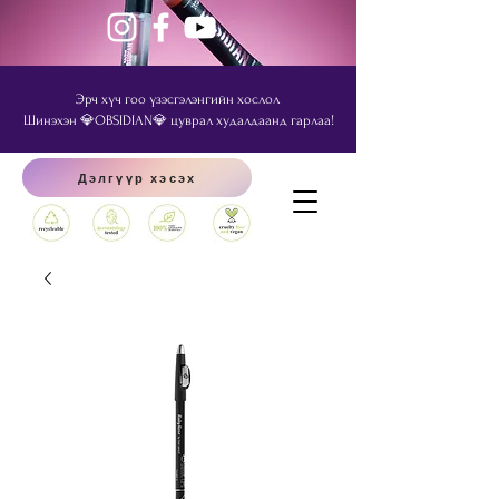
Эрч хүч гоо үзэсгэлэнгийн хослол
Шинэхэн 💎OBSIDIAN💎 цуврал худалдаанд гарлаа!
Дэлгүүр хэсэх