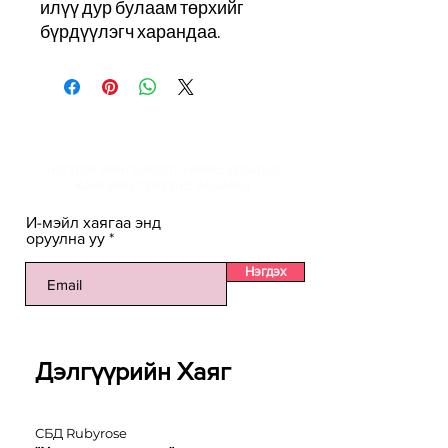
илүү дур булаам төрхийг
бүрдүүлэгч харандаа.
И-мэйлийн жагсаалтанд
НЭГДЭЖ ХӨНГӨЛӨЛТ, УРАМШУУЛАЛЫГ
ХАМГИЙН ТҮРҮҮНД АВААРАЙ.
И-мэйл хаягаа энд
оруулна уу
Нэгдэх
Дэлгүүрийн Хаяг
СБД Rubyrose