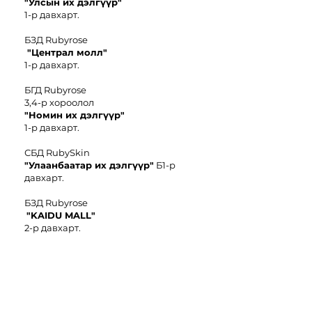
"Улсын их дэлгүүр"
1-р давхарт.
БЗД Rubyrose
"Централ молл"
1-р давхарт.
БГД Rubyrose
3,4-р хороолол
"
Номин иx дэлгүүр"
1-р давхарт.
СБД RubySkin
"Улаанбаатар их дэлгүүр"
Б1-р
давхарт.
БЗД Rubyrose
"KAIDU MALL"
2-р давхарт.
БЗД Rubyrose
"Чингис
E-
Mart"
6-р давхарт.
БЗД Rubyrose