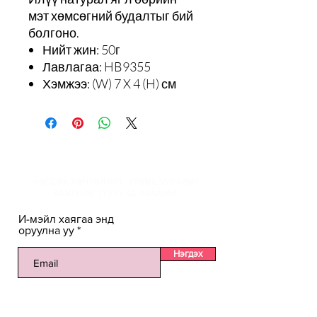
мэт хөмсөгний будалтыг бий
болгоно.
Нийт жин: 50г
Лавлагаа: HB9355
Хэмжээ: (W) 7 X 4 (H) см
И-мэйлийн жагсаалтанд
НЭГДЭЖ ХӨНГӨЛӨЛТ, УРАМШУУЛАЛЫГ
ХАМГИЙН ТҮРҮҮНД АВААРАЙ.
И-мэйл хаягаа энд
оруулна уу
Нэгдэх