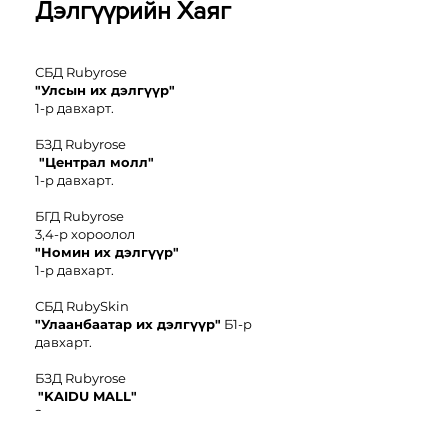
Дэлгүүрийн Хаяг
СБД Rubyrose
"Улсын их дэлгүүр"
1-р давхарт.
БЗД Rubyrose
"Централ молл"
1-р давхарт.
БГД Rubyrose
3,4-р хороолол
"
Номин иx дэлгүүр"
1-р давхарт.
СБД RubySkin
"Улаанбаатар их дэлгүүр"
Б1-р
давхарт.
БЗД Rubyrose
"KAIDU MALL"
2-р давхарт.