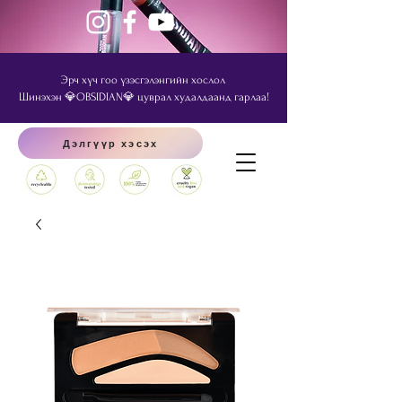
Эрч хүч гоо үзэсгэлэнгийн хослол
Шинэхэн 💎OBSIDIAN💎 цуврал худалдаанд гарлаа!
Дэлгүүр хэсэх