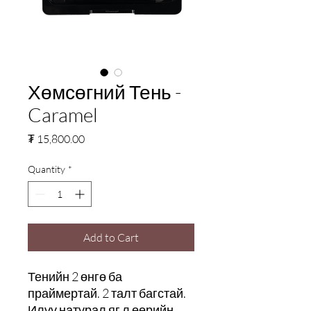
Хөмсөгний Тень -
Caramel
Price
₮ 15,800.00
Quantity
*
Add to Cart
Тенийн 2 өнгө ба
праймертай. 2 талт багстай.
Илүү натурал яг л өөрийн