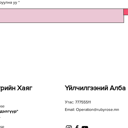
руулна уу
үрийн Хаяг
Үйлчилгээний Алба
Утас: 77755511
ose
Email:
Operation@rubyrose.mn
 дэлгүүр"
.
ose