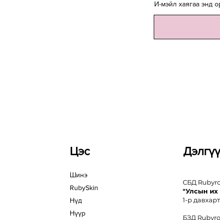
И-мэйл хаягаа энд о
Цэс
Дэлгү
Шинэ
СБД Rubyr
RubySkin
"Улсын их
1-р давхарт
Нүд
Нүүр
БЗД Rubyr