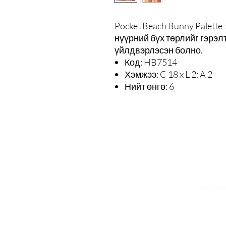
Pocket Beach Bunny Palette
нүүрний бүх төрлийг гэрэл
үйлдвэрлэсэн болно.
Код: HB7514
Хэмжээ: C 18 x L 2: A 2
Нийт өнгө: 6
И
НЭГДЭЖ