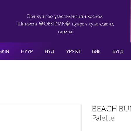
Эрч хүч гоо үзэсгэлэнгийн хослол
Шинэхэн 💎OBSIDIAN💎 цуврал худалдаанд
гарлаа!
SKIN
НҮҮР
НҮД
УРУУЛ
БИЕ
БҮГД
BEACH BUNN
Palette