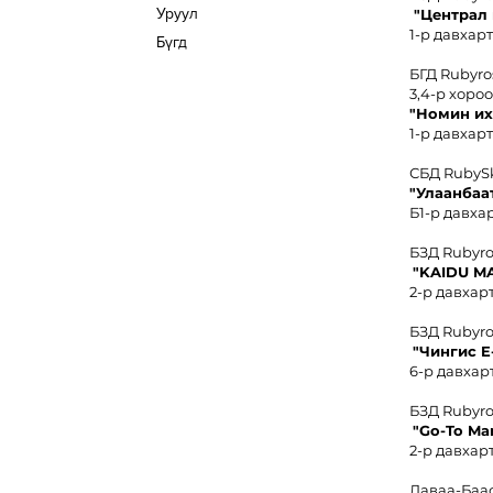
Уруул
"Централ
1-р давхарт
Бүгд
БГД Rubyro
3,4-р хоро
"
Номин иx
1-р давхарт
СБД RubyS
"Улаанбаа
Б1-р давхар
БЗД Rubyr
"KAIDU M
2-р давхарт
БЗД Rubyr
"Чингис
E
6-р давхарт
БЗД Rubyr
"Go-To Ma
2-р давхарт
Даваа-Баа