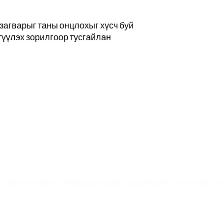
 загварыг таны онцлохыг хүсч буй
түүлэх зорилгоор тусгайлан
-мэйлийн жагсаалта
 ХӨНГӨЛӨЛТ, УРАМШУУЛАЛЫГ ХАМГИЙН ТҮРҮҮНД АВ