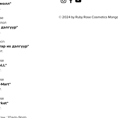
 молл"
.
© 2024 by Ruby Rose Cosmetics Mongo
se
олол
 дэлгүүр"
.
kin
тар их дэлгүүр"
т.
ose
ALL"
.
ose
-
Mart"
.
ose
rket
"
.
сан : 10am-9pm