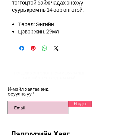
тогтоцтой байж чадах энэхүү
суурь крем нь 14 өөр өнгөтэй.
Төрөл: Энгийн
Цэвэр жин: 29мл
И-мэйлийн жагсаалтанд
НЭГДЭЖ ХӨНГӨЛӨЛТ, УРАМШУУЛАЛЫГ
ХАМГИЙН ТҮРҮҮНД АВААРАЙ.
И-мэйл хаягаа энд
оруулна уу
Нэгдэх
Дэлгүүрийн Хаяг