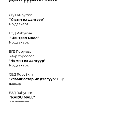
СБД Rubyrose
"Улсын их дэлгүүр"
1-р давхарт.
БЗД Rubyrose
"Централ молл"
1-р давхарт.
БГД Rubyrose
3,4-р хороолол
"
Номин иx дэлгүүр"
1-р давхарт.
СБД RubySkin
"Улаанбаатар их дэлгүүр"
Б1-р
давхарт.
БЗД Rubyrose
"KAIDU MALL"
2-р давхарт.
БЗД Rubyrose