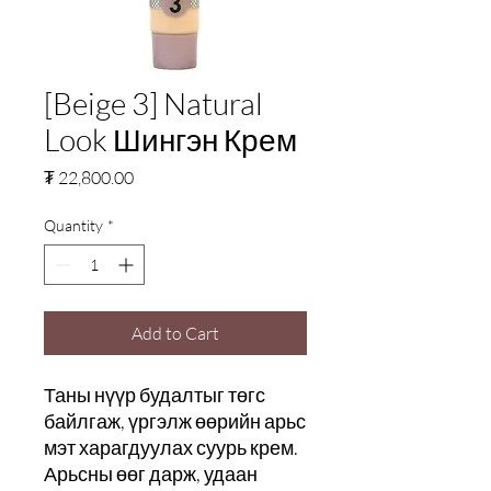
[Beige 3] Natural
Look Шингэн Крем
Price
₮ 22,800.00
Quantity
*
Add to Cart
Таны нүүр будалтыг төгс
байлгаж, үргэлж өөрийн арьс
мэт харагдуулах суурь крем.
Арьсны өөг дарж, удаан