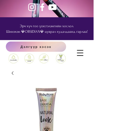
Эрч хүч гоо үзэсгэлэнгийн хослол
Шинэхэн 💎OBSIDIAN💎 цуврал худалдаанд гарлаа!
Дэлгүүр хэсэх