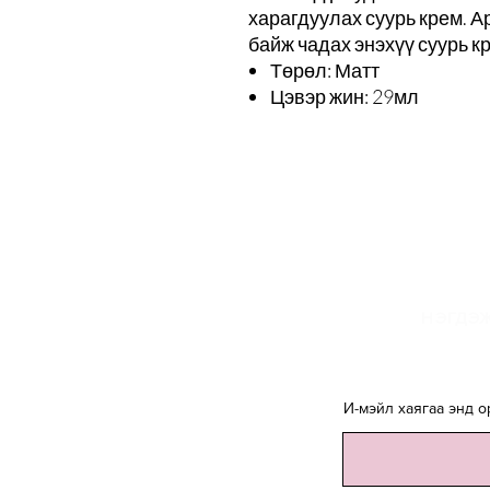
харагдуулах суурь крем. А
байж чадах энэхүү суурь кр
Төрөл: Матт
Цэвэр жин: 29мл
И
НЭГДЭЖ
И-мэйл хаягаа энд о