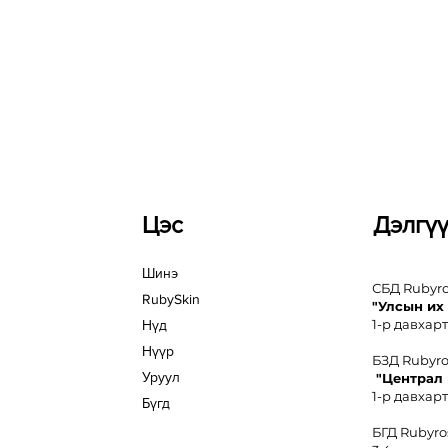
Цэс
Дэлгү
Шинэ
СБД Rubyr
RubySkin
"Улсын их
1-р давхарт
Нүд
Нүүр
БЗД Rubyr
Уруул
"Централ
1-р давхарт
Бүгд
БГД Rubyro