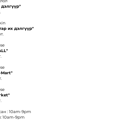
олол
 дэлгүүр"
.
kin
тар их дэлгүүр"
т.
ose
ALL"
.
ose
-
Mart"
.
ose
rket
"
.
сан : 10am-9pm
: 10am-9pm