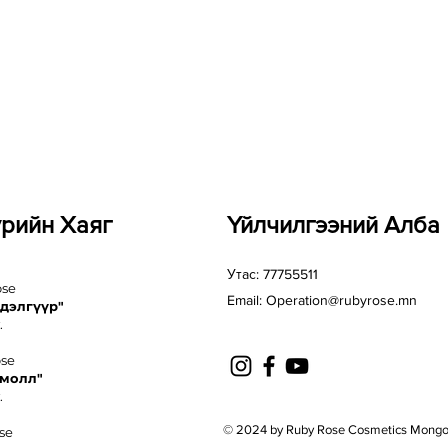
үрийн Хаяг
Үйлчилгээний Алба
Утас: 77755511
ose
Email:
Operation@rubyrose.mn
 дэлгүүр"
.
ose
 молл"
.
© 2024 by Ruby Rose Cosmetics Mongo
se