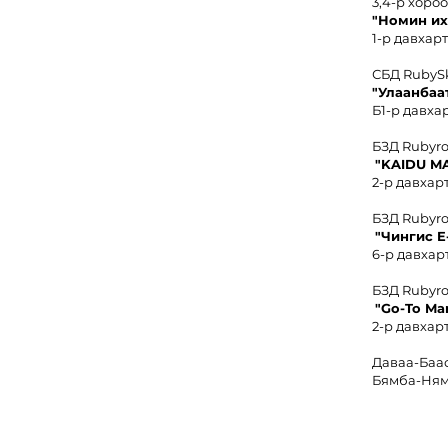
3,4-р хоро
"
Номин иx
1-р давхарт
СБД RubyS
"Улаанбаа
Б1-р давхар
БЗД Rubyr
"KAIDU M
2-р давхарт
БЗД Rubyr
"Чингис
E
6-р давхарт
БЗД Rubyr
"Go-To Ma
2-р давхарт
Даваа-Баа
Бямба-Ням