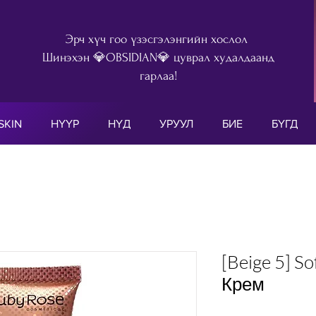
Эрч хүч гоо үзэсгэлэнгийн хослол
Шинэхэн 💎OBSIDIAN💎 цуврал худалдаанд
гарлаа!
SKIN
НҮҮР
НҮД
УРУУЛ
БИЕ
БҮГД
[Beige 5] S
Крем