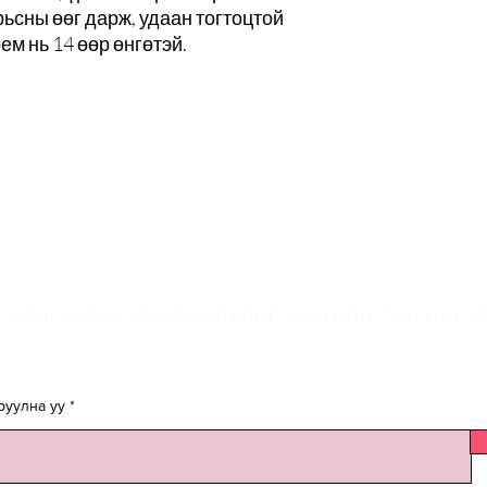
рьсны өөг дарж, удаан тогтоцтой
ем нь 14 өөр өнгөтэй.
-мэйлийн жагсаалта
 ХӨНГӨЛӨЛТ, УРАМШУУЛАЛЫГ ХАМГИЙН ТҮРҮҮНД АВ
руулна уу