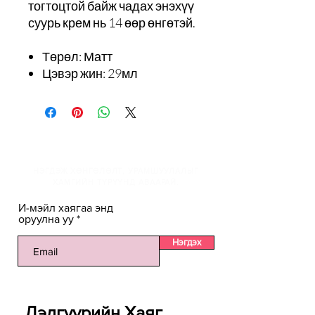
тогтоцтой байж чадах энэхүү
суурь крем нь 14 өөр өнгөтэй.
Төрөл: Матт
Цэвэр жин: 29мл
И-мэйлийн жагсаалтанд
НЭГДЭЖ ХӨНГӨЛӨЛТ, УРАМШУУЛАЛЫГ
ХАМГИЙН ТҮРҮҮНД АВААРАЙ.
И-мэйл хаягаа энд
оруулна уу
Нэгдэх
Дэлгүүрийн Хаяг