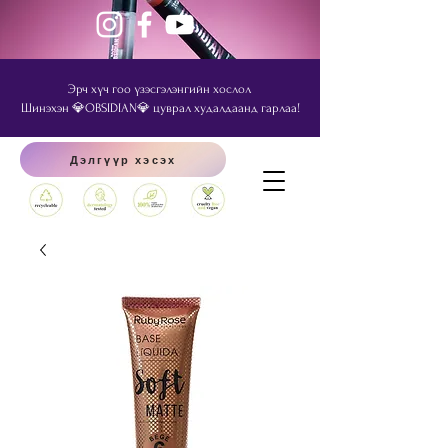
Эрч хүч гоо үзэсгэлэнгийн хослол
Шинэхэн 💎OBSIDIAN💎 цуврал худалдаанд гарлаа!
Дэлгүүр хэсэх