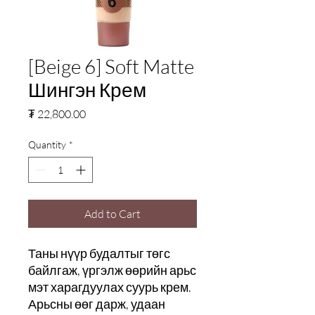
[Beige 6] Soft Matte
Шингэн Крем
Price
₮ 22,800.00
Quantity
*
Add to Cart
Таны нүүр будалтыг төгс
байлгаж, үргэлж өөрийн арьс
мэт харагдуулах суурь крем.
Арьсны өөг дарж, удаан