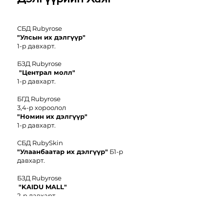
СБД Rubyrose
"Улсын их дэлгүүр"
1-р давхарт.
БЗД Rubyrose
"Централ молл"
1-р давхарт.
БГД Rubyrose
3,4-р хороолол
"
Номин иx дэлгүүр"
1-р давхарт.
СБД RubySkin
"Улаанбаатар их дэлгүүр"
Б1-р
давхарт.
БЗД Rubyrose
"KAIDU MALL"
2-р давхарт.
БЗД Rubyrose