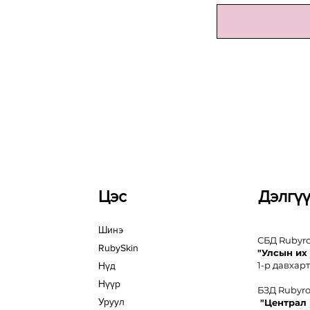
Цэс
Дэлгү
Шинэ
СБД Rubyr
RubySkin
"Улсын их
1-р давхарт
Нүд
Нүүр
БЗД Rubyr
Уруул
"Централ