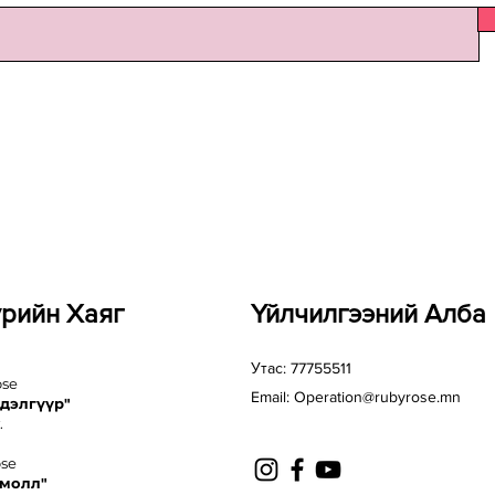
үрийн Хаяг
Үйлчилгээний Алба
Утас: 77755511
ose
Email:
Operation@rubyrose.mn
 дэлгүүр"
.
ose
 молл"