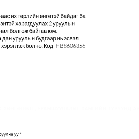
-аас их төрлийн өнгөтэй байдаг ба
лэнтэй харагдуулах 2 уруулын
нал болгож байгаа юм.
 дан уруулын будгаар нь эсвэл
ь хэрэглэж болно. Код: HB8606356
-мэйлийн жагсаалта
 ХӨНГӨЛӨЛТ, УРАМШУУЛАЛЫГ ХАМГИЙН ТҮРҮҮНД АВ
руулна уу