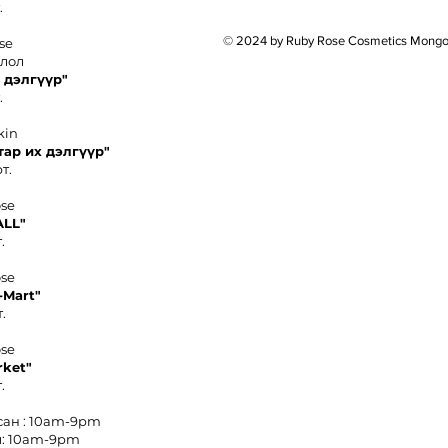
.
© 2024 by Ruby Rose Cosmetics Mongo
se
олол
 дэлгүүр"
.
kin
тар их дэлгүүр"
т.
ose
ALL"
.
ose
-
Mart"
.
ose
rket
"
.
сан : 10am-9pm
: 10am-9pm