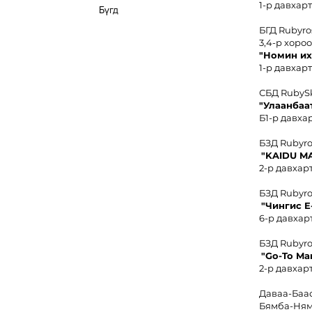
1-р давхарт
Бүгд
БГД Rubyro
3,4-р хоро
"
Номин иx
1-р давхарт
СБД RubyS
"Улаанбаа
Б1-р давхар
БЗД Rubyr
"KAIDU M
2-р давхарт
БЗД Rubyr
"Чингис
E
6-р давхарт
БЗД Rubyr
"Go-To Ma
2-р давхарт
Даваа-Баа
Бямба-Ням