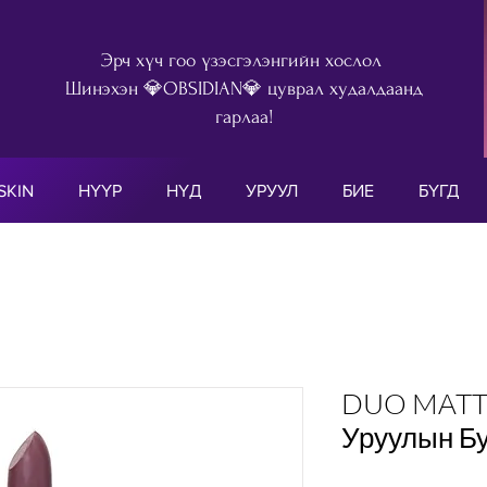
Эрч хүч гоо үзэсгэлэнгийн хослол
Шинэхэн 💎OBSIDIAN💎 цуврал худалдаанд
гарлаа!
SKIN
НҮҮР
НҮД
УРУУЛ
БИЕ
БҮГД
DUO MATTE
Уруулын Бу