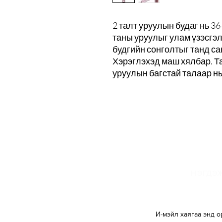
2 талт уруулын будаг нь 36
таны уруулыг улам үзэсгэ
будгийн сонголтыг танд са
Хэрэглэхэд маш хялбар. Та
уруулын багстай талаар н
И
НЭГДЭЖ
И-мэйл хаягаа энд о