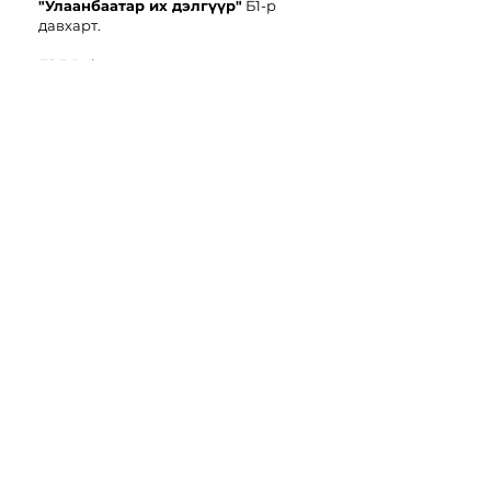
"Улаанбаатар их дэлгүүр"
Б1-р
давхарт.
БЗД Rubyrose
"KAIDU MALL"
2-р давхарт.
БЗД Rubyrose
"Чингис
E-
Mart"
6-р давхарт.
БЗД Rubyrose
"Go-To Market
"
2-р давхарт.
Даваа-Баасан : 10am-9pm
Бямба-Ням: 10am-9pm
Цэс
Шинэ
RubySkin
Нүд