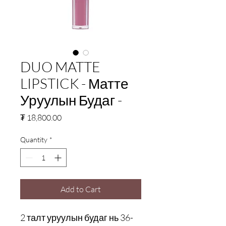
DUO MATTE
LIPSTICK - Матте
Уруулын Будаг -
Price
₮ 18,800.00
Quantity
*
Add to Cart
2 талт уруулын будаг нь 36-