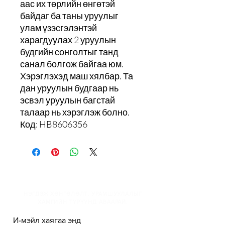
аас их төрлийн өнгөтэй
байдаг ба таны уруулыг
улам үзэсгэлэнтэй
харагдуулах 2 уруулын
будгийн сонголтыг танд
санал болгож байгаа юм.
Хэрэглэхэд маш хялбар. Та
дан уруулын будгаар нь
эсвэл уруулын багстай
талаар нь хэрэглэж болно.
Код: HB8606356
И-мэйлийн жагсаалтанд
НЭГДЭЖ ХӨНГӨЛӨЛТ, УРАМШУУЛАЛЫГ
ХАМГИЙН ТҮРҮҮНД АВААРАЙ.
И-мэйл хаягаа энд