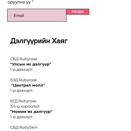
оруулна уу
Нэгдэх
Дэлгүүрийн Хаяг
СБД Rubyrose
"Улсын их дэлгүүр"
1-р давхарт.
БЗД Rubyrose
"Централ молл"
1-р давхарт.
БГД Rubyrose
3,4-р хороолол
"
Номин иx дэлгүүр"
1-р давхарт.
СБД RubySkin