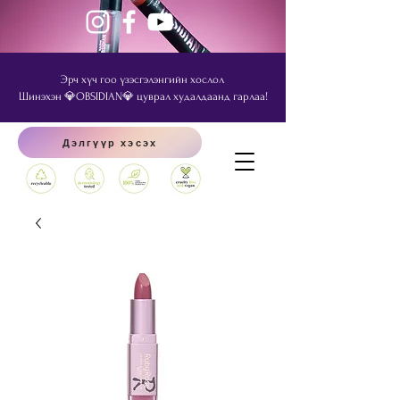
Эрч хүч гоо үзэсгэлэнгийн хослол
Шинэхэн 💎OBSIDIAN💎 цуврал худалдаанд гарлаа!
Дэлгүүр хэсэх