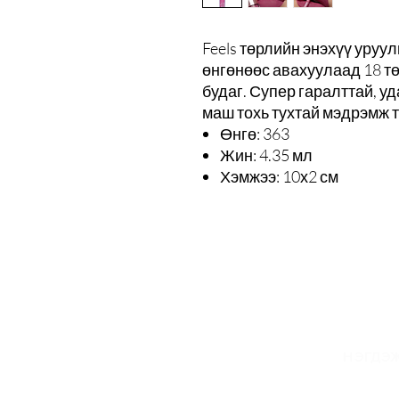
Feels төрлийн энэхүү уруул
өнгөнөөс авахуулаад 18 т
будаг. Супер гаралттай, у
маш тохь тухтай мэдрэмж 
Өнгө: 363
Жин: 4.35 мл
Хэмжээ: 10х2 см
И
НЭГДЭЖ