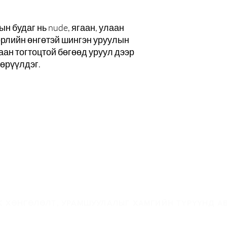
ын будаг нь nude, ягаан, улаан
өрлийн өнгөтэй шингэн уруулын
даан тогтоцтой бөгөөд уруул дээр
төрүүлдэг.
-мэйлийн жагсаалта
 ХӨНГӨЛӨЛТ, УРАМШУУЛАЛЫГ ХАМГИЙН ТҮРҮҮНД АВ