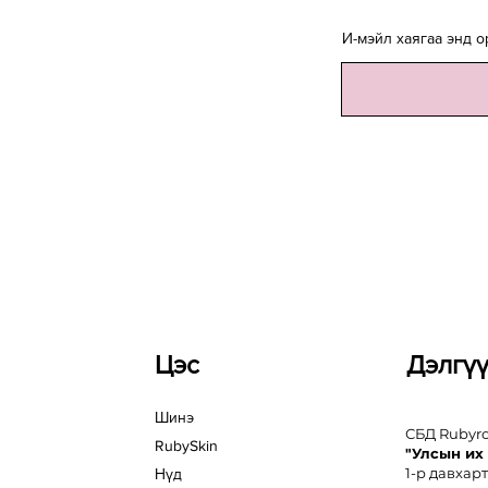
И-мэйл хаягаа энд о
Цэс
Дэлгү
Шинэ
СБД Rubyr
RubySkin
"Улсын их
1-р давхарт
Нүд