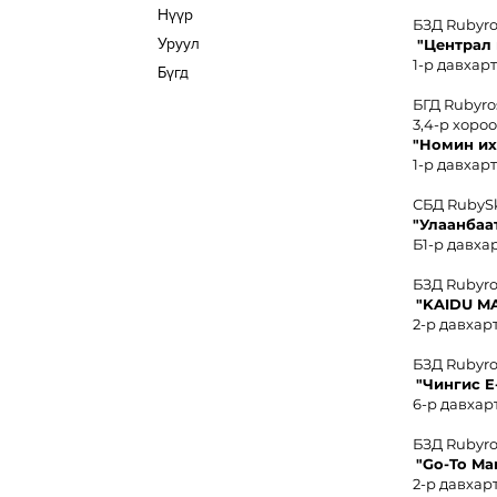
Нүүр
БЗД Rubyr
Уруул
"Централ
1-р давхарт
Бүгд
БГД Rubyro
3,4-р хоро
"
Номин иx
1-р давхарт
СБД RubyS
"Улаанбаа
Б1-р давхар
БЗД Rubyr
"KAIDU M
2-р давхарт
БЗД Rubyr
"Чингис
E
6-р давхарт
БЗД Rubyr
"Go-To Ma
2-р давхарт