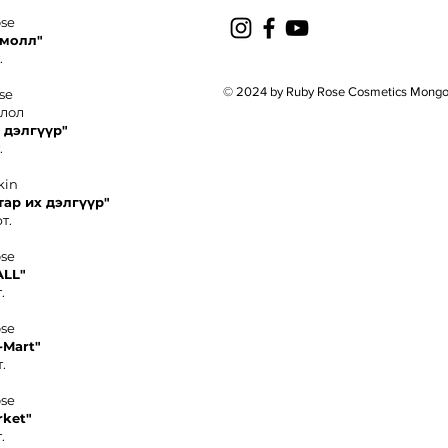
ose
 молл"
.
© 2024 by Ruby Rose Cosmetics Mongo
se
олол
 дэлгүүр"
.
kin
тар их дэлгүүр"
т.
ose
ALL"
.
ose
-
Mart"
.
ose
rket
"
.