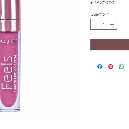
Price
₮ 16,800.00
Quantity
*