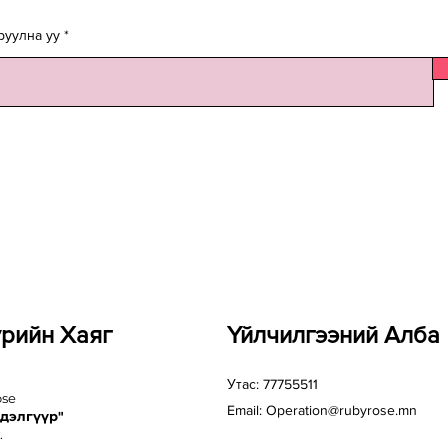
руулна уу
үрийн Хаяг
Үйлчилгээний Алба
Утас: 77755511
ose
Email:
Operation@rubyrose.mn
 дэлгүүр"
.