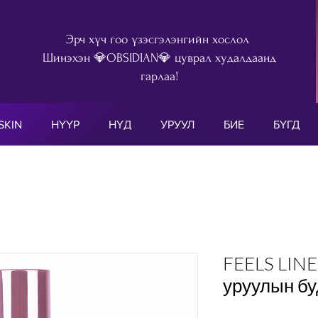
Эрч хүч гоо үзэсгэлэнгийн хослол
Шинэхэн 💎OBSIDIAN💎 цуврал худалдаанд
гарлаа!
SKIN
НҮҮР
НҮД
УРУУЛ
БИЕ
БҮГД
FEELS LINE
уруулын бу