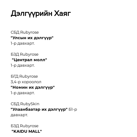
Дэлгүүрийн Хаяг
СБД Rubyrose
"Улсын их дэлгүүр"
1-р давхарт.
БЗД Rubyrose
"Централ молл"
1-р давхарт.
БГД Rubyrose
3,4-р хороолол
"
Номин иx дэлгүүр"
1-р давхарт.
СБД RubySkin
"Улаанбаатар их дэлгүүр"
Б1-р
давхарт.
БЗД Rubyrose
"KAIDU MALL"
2-р давхарт.