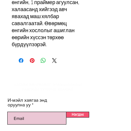
өнгийн, 1 праймер агуулсан,
халаасанд хийгээд авч
явахад маш хялбар
савалгаатай. Өвөрмөц
өнгийн хослолыг ашиглан
өөрийн хүссэн төрхөө
бүрдүүлээрэй.
И-мэйлийн жагсаалтанд
НЭГДЭЖ ХӨНГӨЛӨЛТ, УРАМШУУЛАЛЫГ
ХАМГИЙН ТҮРҮҮНД АВААРАЙ.
И-мэйл хаягаа энд
оруулна уу
Нэгдэх