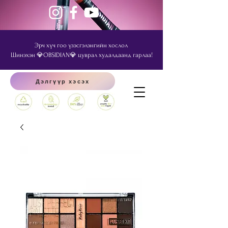
Эрч хүч гоо үзэсгэлэнгийн хослол
Шинэхэн 💎OBSIDIAN💎 цуврал худалдаанд гарлаа!
Дэлгүүр хэсэх