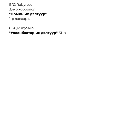
БГД Rubyrose
3,4-р хороолол
"
Номин иx дэлгүүр"
1-р давхарт.
СБД RubySkin
"Улаанбаатар их дэлгүүр"
Б1-р
давхарт.
БЗД Rubyrose
"KAIDU MALL"
2-р давхарт.
БЗД Rubyrose
"Чингис
E-
Mart"
6-р давхарт.
БЗД Rubyrose
"Go-To Market
"
2-р давхарт.
Даваа-Баасан : 10am-9pm
Бямба-Ням: 10am-9pm