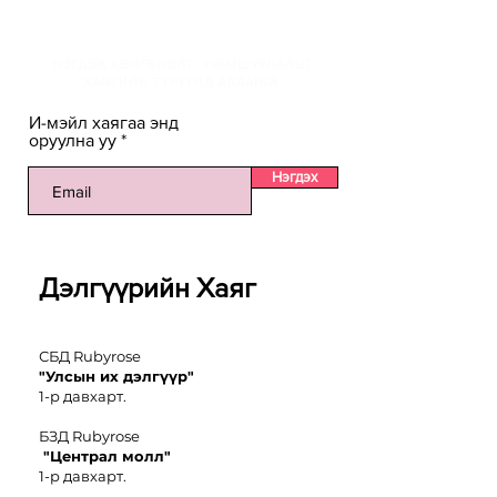
И-мэйлийн жагсаалтанд
НЭГДЭЖ ХӨНГӨЛӨЛТ, УРАМШУУЛАЛЫГ
ХАМГИЙН ТҮРҮҮНД АВААРАЙ.
И-мэйл хаягаа энд
оруулна уу
Нэгдэх
Дэлгүүрийн Хаяг
СБД Rubyrose
"Улсын их дэлгүүр"
1-р давхарт.
БЗД Rubyrose
"Централ молл"
1-р давхарт.