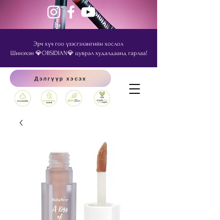
Эрч хүч гоо үзэсгэлэнгийн хослол
Шинэхэн 💎OBSIDIAN💎 цуврал худалдаанд гарлаа!
Дэлгүүр хэсэх