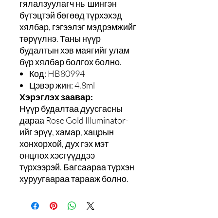
гялалзуулагч нь шингэн
бүтэцтэй бөгөөд түрхэхэд
хялбар, гэгээлэг мэдрэмжийг
төрүүлнэ. Таны нүүр
будалтын хэв маягийг улам
бүр хялбар болгох болно.
Код: HB80994
Цэвэр жин: 4.8ml
Хэрэглэх заавар:
Нүүр будалтаа дуусгасны
дараа Rose Gold Illuminator-
ийг эрүү, хамар, хацрын
хонхорхой, дух гэх мэт
онцлох хэсгүүддээ
түрхээрэй. Багсаараа түрхэн
хуруугаараа тарааж болно.