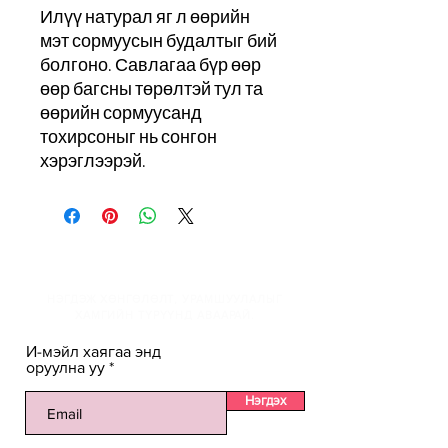
Илүү натурал яг л өөрийн
мэт сормуусын будалтыг бий
болгоно. Савлагаа бүр өөр
өөр багсны төрөлтэй тул та
өөрийн сормуусанд
тохирсоныг нь сонгон
хэрэглээрэй.
И-мэйлийн жагсаалтанд
НЭГДЭЖ ХӨНГӨЛӨЛТ, УРАМШУУЛАЛЫГ
ХАМГИЙН ТҮРҮҮНД АВААРАЙ.
И-мэйл хаягаа энд
оруулна уу
Нэгдэх