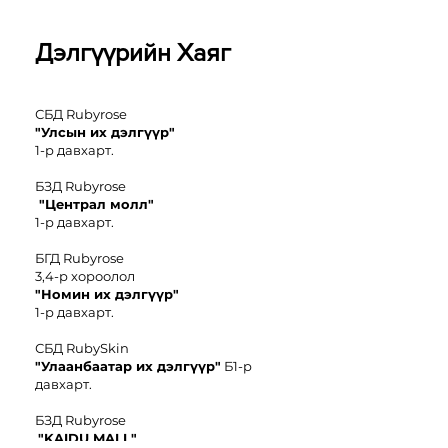
Дэлгүүрийн Хаяг
СБД Rubyrose
"Улсын их дэлгүүр"
1-р давхарт.
БЗД Rubyrose
"Централ молл"
1-р давхарт.
БГД Rubyrose
3,4-р хороолол
"
Номин иx дэлгүүр"
1-р давхарт.
СБД RubySkin
"Улаанбаатар их дэлгүүр"
Б1-р
давхарт.
БЗД Rubyrose
"KAIDU MALL"