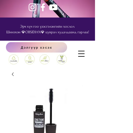
Эрч хүч гоо үзэсгэлэнгийн хослол
Шинэхэн 💎OBSIDIAN💎 цуврал худалдаанд гарлаа!
Дэлгүүр хэсэх