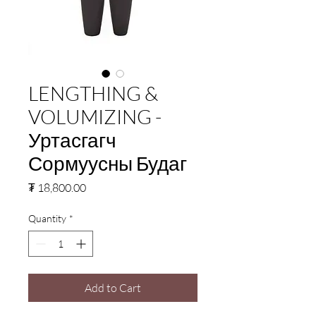
LENGTHING &
VOLUMIZING -
Уртасгагч
Сормуусны Будаг
Price
₮ 18,800.00
Quantity
*
Add to Cart