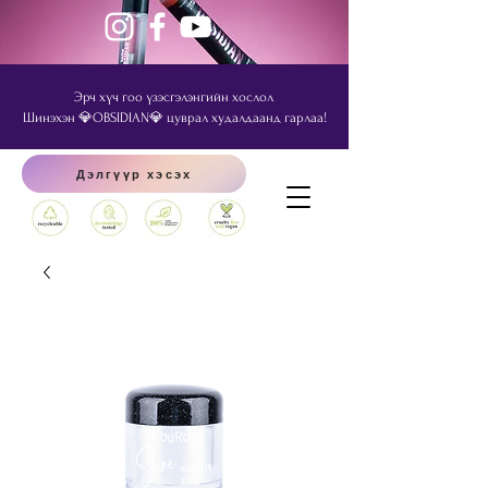
Эрч хүч гоо үзэсгэлэнгийн хослол
Шинэхэн 💎OBSIDIAN💎 цуврал худалдаанд гарлаа!
Дэлгүүр хэсэх