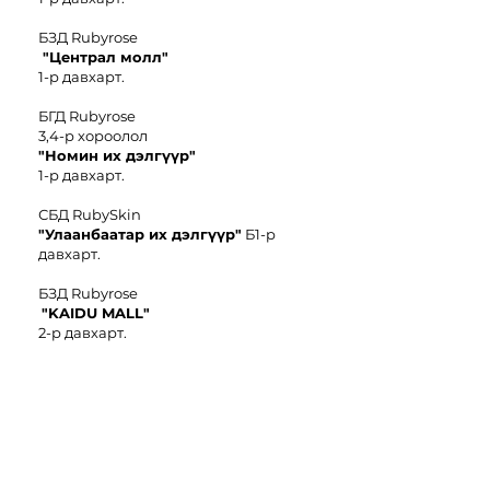
БЗД Rubyrose
"Централ молл"
1-р давхарт.
БГД Rubyrose
3,4-р хороолол
"
Номин иx дэлгүүр"
1-р давхарт.
СБД RubySkin
"Улаанбаатар их дэлгүүр"
Б1-р
давхарт.
БЗД Rubyrose
"KAIDU MALL"
2-р давхарт.
БЗД Rubyrose
"Чингис
E-
Mart"
6-р давхарт.
БЗД Rubyrose
"Go-To Market
"