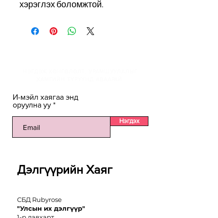
хэрэглэх боломжтой.
И-мэйлийн жагсаалтанд
НЭГДЭЖ ХӨНГӨЛӨЛТ, УРАМШУУЛАЛЫГ
ХАМГИЙН ТҮРҮҮНД АВААРАЙ.
И-мэйл хаягаа энд
оруулна уу
Нэгдэх
Дэлгүүрийн Хаяг
СБД Rubyrose
"Улсын их дэлгүүр"
1-р давхарт.