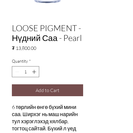
LOOSE PIGMENT -
Нүдний Саа - Pearl
Price
₮ 13,800.00
Quantity
*
Add to Cart
6 төрлийн өнгө бүхий мини
саа. Ширхэг нь маш нарийн
тул хэрэглэхэд хялбар,
тогтоц сайтай. Бүхий л үед