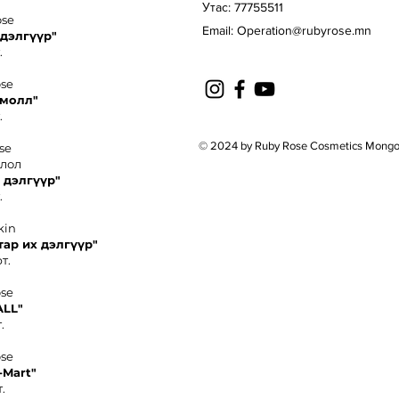
Утас: 77755511
ose
Email:
Operation@rubyrose.mn
 дэлгүүр"
.
ose
 молл"
.
© 2024 by Ruby Rose Cosmetics Mongo
se
олол
 дэлгүүр"
.
kin
тар их дэлгүүр"
т.
ose
ALL"
.
ose
-
Mart"
.