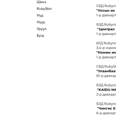
Шинэ
СБД Rubyr
RubySkin
"Улсын их
1-р давхарт
Нүд
Нүүр
БЗД Rubyr
Уруул
"Централ
1-р давхарт
Бүгд
БГД Rubyro
3,4-р хоро
"
Номин иx
1-р давхарт
СБД RubyS
"Улаанбаа
Б1-р давхар
БЗД Rubyr
"KAIDU M
2-р давхарт
БЗД Rubyr
"Чингис
E
6-р давхарт