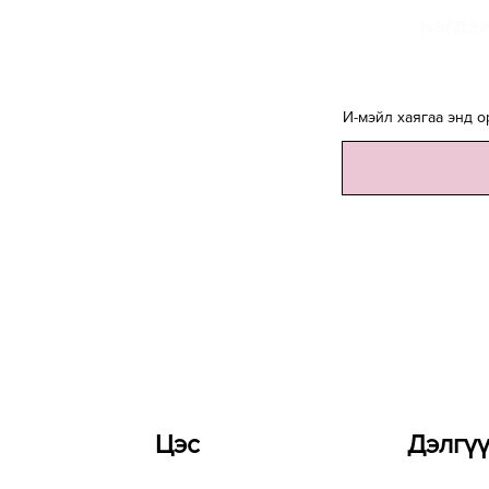
НЭГДЭЖ
И-мэйл хаягаа энд о
Цэс
Дэлгү