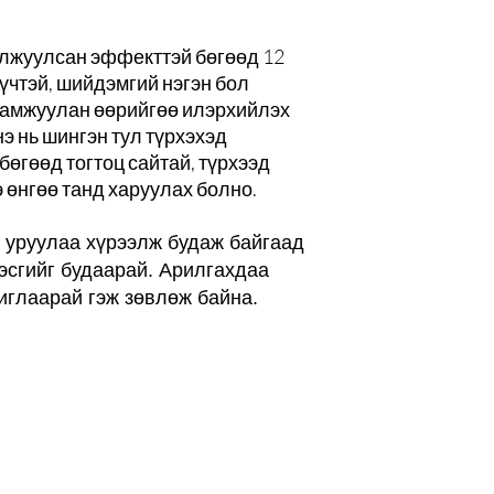
таллжуулсан эффекттэй бөгөөд 12
хүчтэй, шийдэмгий нэгэн бол
дамжуулан өөрийгөө илэрхийлэх
э нь шингэн тул түрхэхэд
бөгөөд тогтоц сайтай, түрхээд
 өнгөө танд харуулах болно.
уруулаа хүрээлж будаж байгаад
эсгийг будаарай. Арилгахдаа
иглаарай гэж зөвлөж байна.
-мэйлийн жагсаалта