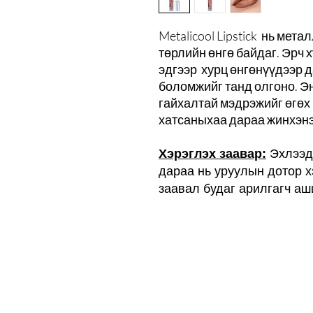
Metalicool Lipstick нь ме
төрлийн өнгө байдаг. Эрч 
эдгээр хурц өнгөнүүдээр 
боломжийг танд олгоно. Эн
гайхалтай мэдрэжийг өгөх 
хатсаныхаа дараа жинхэнэ
Хэрэглэх заавар:
Эхлээд 
дараа нь уруулын дотор х
заавал будаг арилгагч аш
И