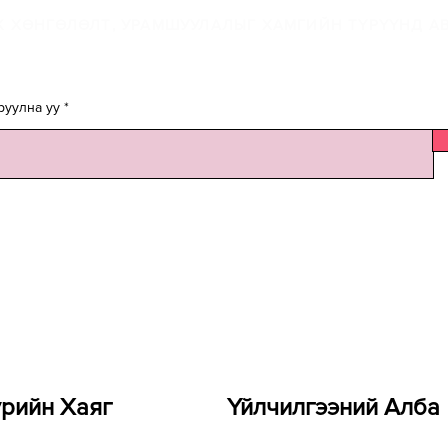
 ХӨНГӨЛӨЛТ, УРАМШУУЛАЛЫГ ХАМГИЙН ТҮРҮҮНД АВ
руулна уу
үрийн Хаяг
Үйлчилгээний Алба