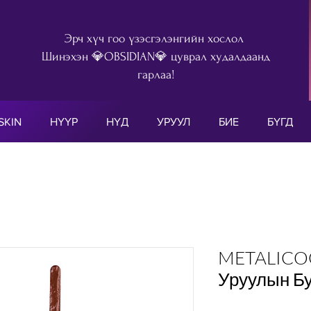
Эрч хүч гоо үзэсгэлэнгийн хослол
Шинэхэн 💎OBSIDIAN💎 цуврал худалдаанд
гарлаа!
SKIN
НҮҮР
НҮД
УРУУЛ
БИЕ
БҮГД
METALICO
Уруулын Бу