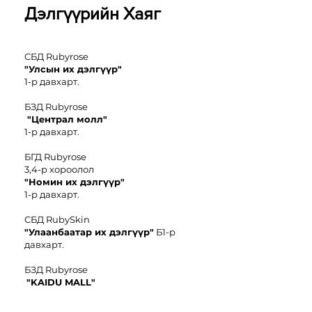
Дэлгүүрийн Хаяг
СБД Rubyrose
"Улсын их дэлгүүр"
1-р давхарт.
БЗД Rubyrose
"Централ молл"
1-р давхарт.
БГД Rubyrose
3,4-р хороолол
"
Номин иx дэлгүүр"
1-р давхарт.
СБД RubySkin
"Улаанбаатар их дэлгүүр"
Б1-р
давхарт.
БЗД Rubyrose
"KAIDU MALL"
2-р давхарт.