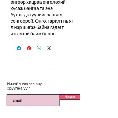
өнгөөр хацраа өнгөлөхийг
хүсэж байгаа та энэ
бүтээгдэхүүнийг заавал
сонгоорой. Өнгө, гаралт нь яг
л нэр шигээ байна гэдэгт
итгэлтэй байж болно.
И-мэйлийн жагсаалтанд
НЭГДЭЖ ХӨНГӨЛӨЛТ, УРАМШУУЛАЛЫГ
ХАМГИЙН ТҮРҮҮНД АВААРАЙ.
И-мэйл хаягаа энд
оруулна уу
Нэгдэх