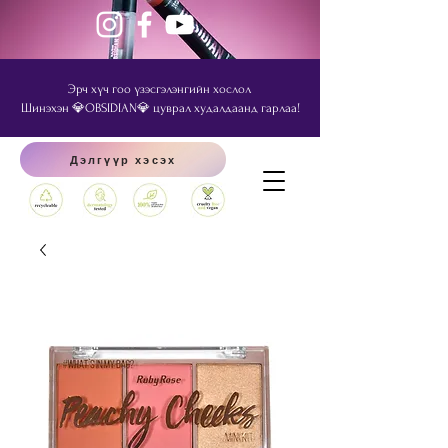
Эрч хүч гоо үзэсгэлэнгийн хослол
Шинэхэн 💎OBSIDIAN💎 цуврал худалдаанд гарлаа!
Дэлгүүр хэсэх