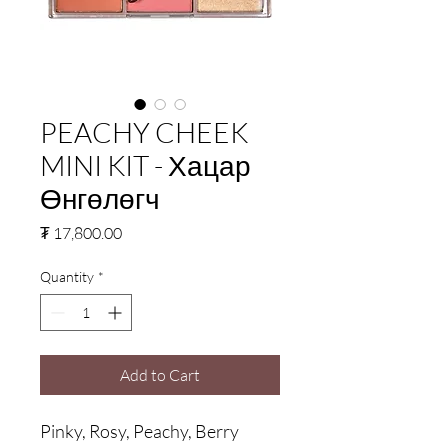
PEACHY CHEEK
MINI KIT - Хацар
Өнгөлөгч
Price
₮ 17,800.00
Quantity
*
Add to Cart
Pinky, Rosy, Peachy, Berry