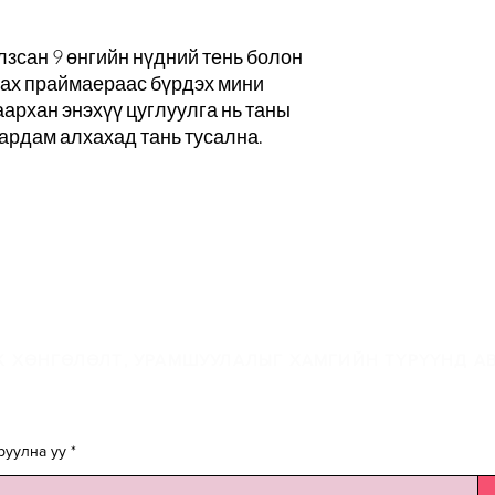
лзсан 9 өнгийн нүдний тень болон
лах праймаераас бүрдэх мини
аархан энэхүү цуглуулга нь таны
бардам алхахад тань тусална.
-мэйлийн жагсаалта
 ХӨНГӨЛӨЛТ, УРАМШУУЛАЛЫГ ХАМГИЙН ТҮРҮҮНД АВ
руулна уу