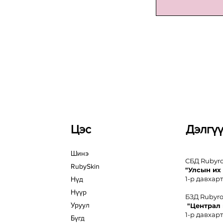
Цэс
Дэлгү
Шинэ
СБД Rubyr
RubySkin
"Улсын их
1-р давхарт
Нүд
Нүүр
БЗД Rubyr
Уруул
"Централ
1-р давхарт
Бүгд