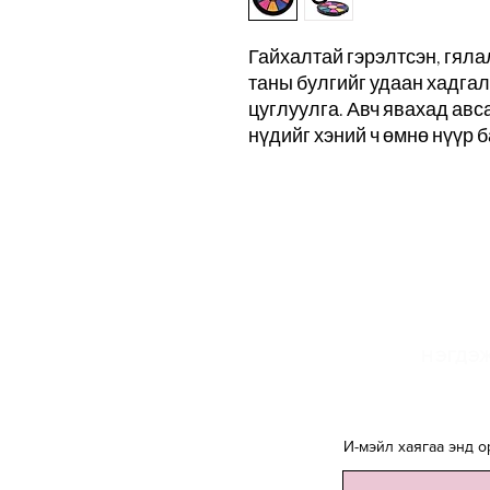
Гайхалтай гэрэлтсэн, гяла
таны булгийг удаан хадга
цуглуулга. Авч явахад авс
нүдийг хэний ч өмнө нүүр 
И
НЭГДЭЖ
И-мэйл хаягаа энд о