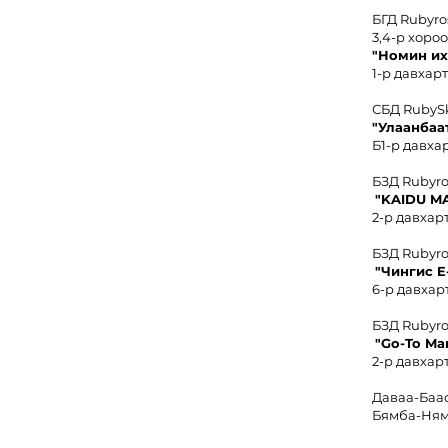
БГД Rubyro
3,4-р хоро
"
Номин иx
1-р давхарт
СБД RubyS
"Улаанбаа
Б1-р давхар
БЗД Rubyr
"KAIDU M
2-р давхарт
БЗД Rubyr
"Чингис
E
6-р давхарт
БЗД Rubyr
"Go-To Ma
2-р давхарт
Даваа-Баа
Бямба-Ням