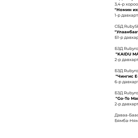
3,4-р хоро
"
Номин иx
1-р давхарт
СБД RubyS
"Улаанбаа
Б1-р давхар
БЗД Rubyr
"KAIDU M
2-р давхарт
БЗД Rubyr
"Чингис
E
6-р давхарт
БЗД Rubyr
"Go-To Ma
2-р давхарт
Даваа-Баа
Бямба-Ням