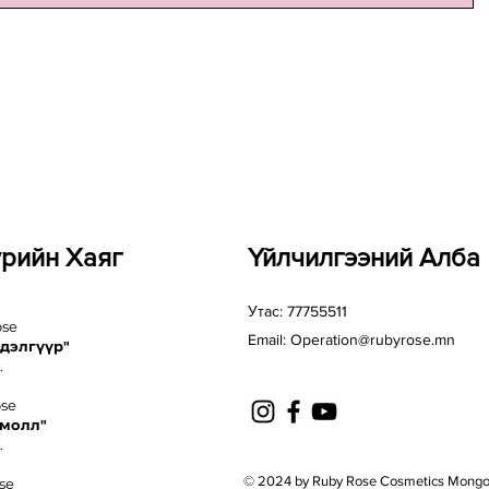
үрийн Хаяг
Үйлчилгээний Алба
Утас: 77755511
ose
Email:
Operation@rubyrose.mn
 дэлгүүр"
.
ose
 молл"
.
© 2024 by Ruby Rose Cosmetics Mongo
se