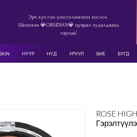
Эрч хүч гоо үзэсгэлэнгийн хослол
Шинэхэн 💎OBSIDIAN💎 цуврал худалдаанд
гарлаа!
SKIN
НҮҮР
НҮД
УРУУЛ
БИЕ
БҮГД
ROSE HIGH
Гэрэлтүүлэ