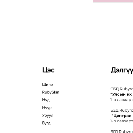
Цэс
Дэлгү
Шинэ
СБД Rubyr
RubySkin
"Улсын их
1-р давхарт
Нүд
Нүүр
БЗД Rubyr
Уруул
"Централ
1-р давхарт
Бүгд
БГД Rubyro