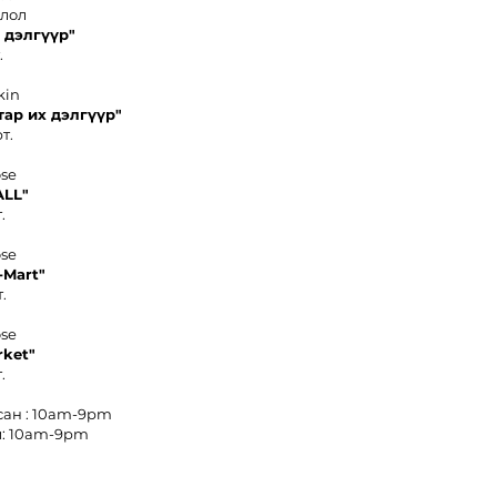
олол
 дэлгүүр"
.
kin
тар их дэлгүүр"
т.
ose
ALL"
.
ose
-
Mart"
.
ose
rket
"
.
сан : 10am-9pm
: 10am-9pm