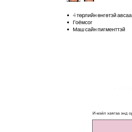
4 төрлийн өнгөтэй авса
Гоёмсог
Маш сайн пигменттэй
И
НЭГДЭЖ
И-мэйл хаягаа энд о