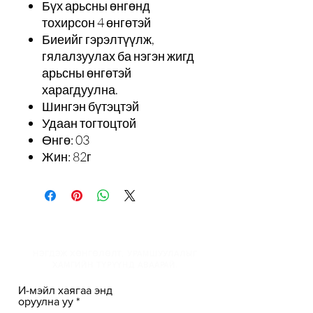
Бүх арьсны өнгөнд
тохирсон 4 өнгөтэй
Биеийг гэрэлтүүлж,
гялалзуулах ба нэгэн жигд
арьсны өнгөтэй
харагдуулна.
Шингэн бүтэцтэй
Удаан тогтоцтой
Өнгө: 03
Жин: 82г
И-мэйлийн жагсаалтанд
НЭГДЭЖ ХӨНГӨЛӨЛТ, УРАМШУУЛАЛЫГ
ХАМГИЙН ТҮРҮҮНД АВААРАЙ.
И-мэйл хаягаа энд
оруулна уу