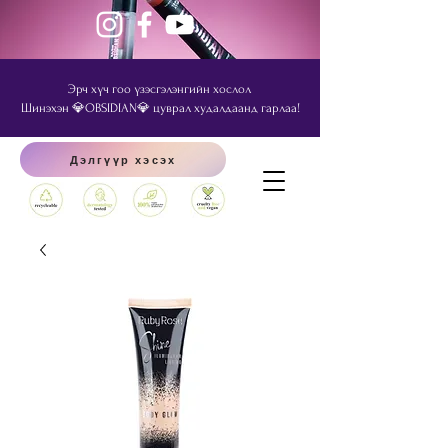
Эрч хүч гоо үзэсгэлэнгийн хослол
Шинэхэн 💎OBSIDIAN💎 цуврал худалдаанд гарлаа!
Дэлгүүр хэсэх