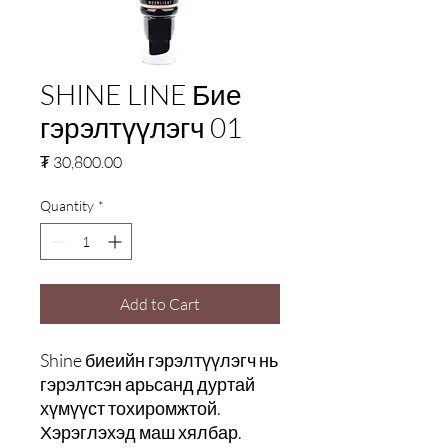
SHINE LINE Бие
гэрэлтүүлэгч 01
Price
₮ 30,800.00
Quantity
*
Add to Cart
Shine биеийн гэрэлтүүлэгч нь
гэрэлтсэн арьсанд дуртай
хүмүүст тохиромжтой.
Хэрэглэхэд маш хялбар.