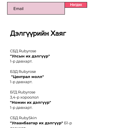
Нэгдэх
Дэлгүүрийн Хаяг
СБД Rubyrose
"Улсын их дэлгүүр"
1-р давхарт.
БЗД Rubyrose
"Централ молл"
1-р давхарт.
БГД Rubyrose
3,4-р хороолол
"
Номин иx дэлгүүр"
1-р давхарт.
СБД RubySkin
"Улаанбаатар их дэлгүүр"
Б1-р