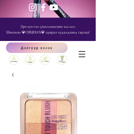
Эрч хүч гоо үзэсгэлэнгийн хослол
Шинэхэн 💎OBSIDIAN💎 цуврал худалдаанд гарлаа!
Дэлгүүр хэсэх