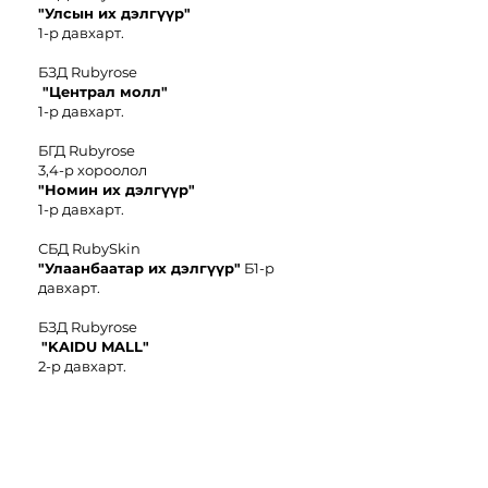
"Улсын их дэлгүүр"
1-р давхарт.
БЗД Rubyrose
"Централ молл"
1-р давхарт.
БГД Rubyrose
3,4-р хороолол
"
Номин иx дэлгүүр"
1-р давхарт.
СБД RubySkin
"Улаанбаатар их дэлгүүр"
Б1-р
давхарт.
БЗД Rubyrose
"KAIDU MALL"
2-р давхарт.
БЗД Rubyrose
"Чингис
E-
Mart"
6-р давхарт.
БЗД Rubyrose