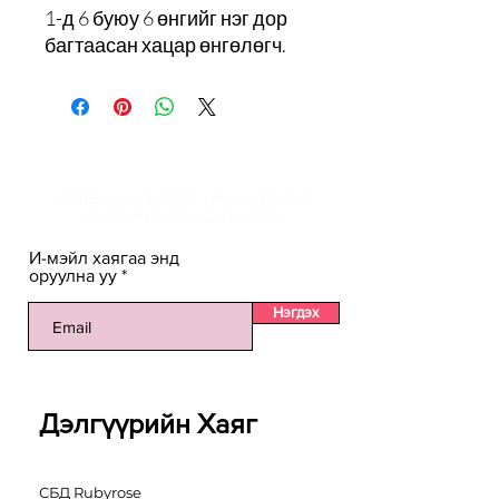
1-д 6 буюу 6 өнгийг нэг дор
багтаасан хацар өнгөлөгч.
И-мэйлийн жагсаалтанд
НЭГДЭЖ ХӨНГӨЛӨЛТ, УРАМШУУЛАЛЫГ
ХАМГИЙН ТҮРҮҮНД АВААРАЙ.
И-мэйл хаягаа энд
оруулна уу
Нэгдэх
Дэлгүүрийн Хаяг
СБД Rubyrose